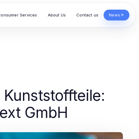
Consumer Services
About Us
Contact us
News
Kunststoffteile:
xnext GmbH