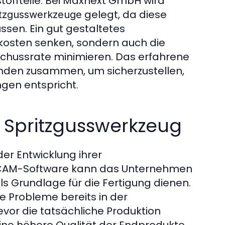
toffteile. Bei Maxnext GmbH wird
gelegt, da diese
itzgusswerkzeuge
ssen. Ein gut gestaltetes
skosten senken, sondern auch die
schussrate minimieren. Das erfahrene
nden zusammen, um sicherzustellen,
gen entspricht.
 Spritzgusswerkzeug
r Entwicklung ihrer
D/CAM-Software kann das Unternehmen
ls Grundlage für die Fertigung dienen.
le Probleme bereits in der
evor die tatsächliche Produktion
eine höhere Qualität der Endprodukte.