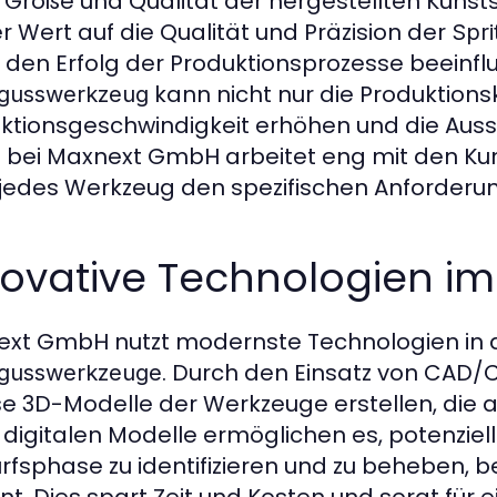
 Größe und Qualität der hergestellten Kunsts
r Wert auf die Qualität und Präzision der
Spr
t den Erfolg der Produktionsprozesse beeinflu
kann nicht nur die Produktion
zgusswerkzeug
ktionsgeschwindigkeit erhöhen und die Aus
bei Maxnext GmbH arbeitet eng mit den Ku
jedes Werkzeug den spezifischen Anforderun
ovative Technologien im
xt GmbH nutzt modernste Technologien in de
. Durch den Einsatz von CA
zgusswerkzeuge
se 3D-Modelle der Werkzeuge erstellen, die a
 digitalen Modelle ermöglichen es, potenziel
rfsphase zu identifizieren und zu beheben, b
nt. Dies spart Zeit und Kosten und sorgt für 