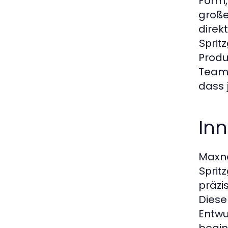
Form,
große
direk
Sprit
Produ
Team 
dass 
Inn
Maxne
Sprit
präzi
Diese
Entwu
begin