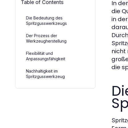
Table of Contents
In de
die Q
in de
Die Bedeutung des
Spritzgusswerkzeugs
darau
Durch
Der Prozess der
Werkzeugherstellung
Sprit
nicht
Flexibilität und
große
Anpassungsfähigkeit
die s
Nachhaltigkeit im
Spritzgusswerkzeug
Di
Sp
Sprit