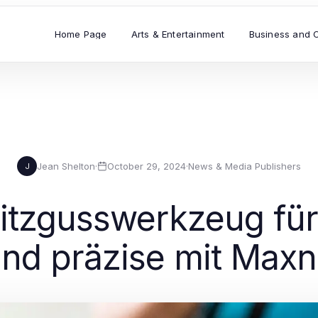
Home Page
Arts & Entertainment
Business and 
Jean Shelton
·
October 29, 2024
·
News & Media Publishers
J
itzgusswerkzeug für 
 und präzise mit Ma