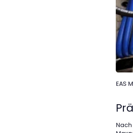
EAS M
Prä
Nach 