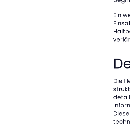
Ein w
Einsa
Haltb
verlän
De
Die H
struk
detai
Infor
Diese
techn